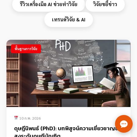
รีวิวเครื่องมือ AI ช่วยทำวิจัย
วิจัยขยี้ข่าว
เทรนด์วิจัย & AI
พื้นฐานการวิจัย
10 ก.พ. 2026
ดุษฎีนิพนธ์ (PhD): บทพิสูจน์ความเชี่ยวชาญขั้น
สูงระดับดุษฎีบัณฑิต